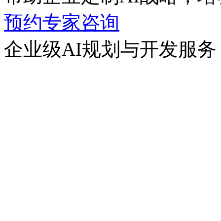
预约专家咨询
企业级AI规划与开发服务