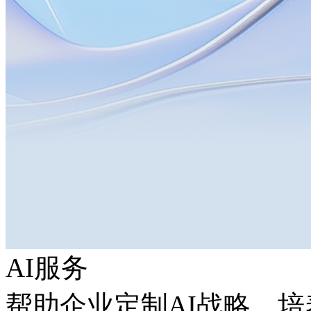
AI服务
帮助企业定制AI战略，培养