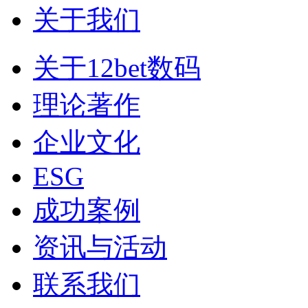
关于我们
关于12bet数码
理论著作
企业文化
ESG
成功案例
资讯与活动
联系我们