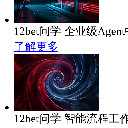
12bet问学 企业级Agen
了解更多
12bet问学 智能流程工