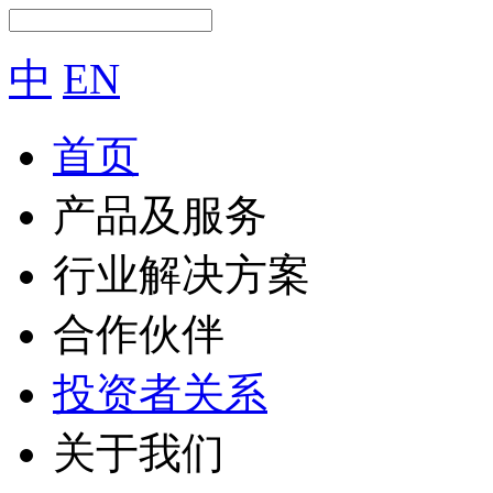
中
EN
首页
产品及服务
行业解决方案
合作伙伴
投资者关系
关于我们