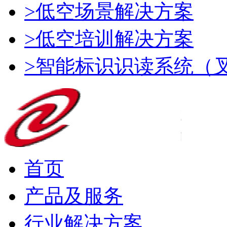
>低空场景解决方案
>低空培训解决方案
>智能标识识读系统（
首页
产品及服务
行业解决方案