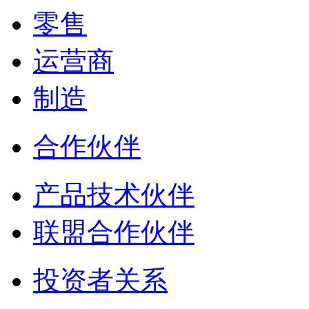
零售
运营商
制造
合作伙伴
产品技术伙伴
联盟合作伙伴
投资者关系