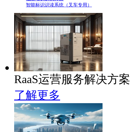
智能标识识读系统（叉车专用）
RaaS运营服务解决方案
了解更多