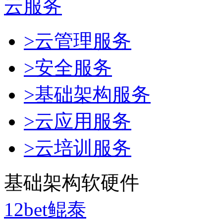
云服务
>云管理服务
>安全服务
>基础架构服务
>云应用服务
>云培训服务
基础架构软硬件
12bet鲲泰