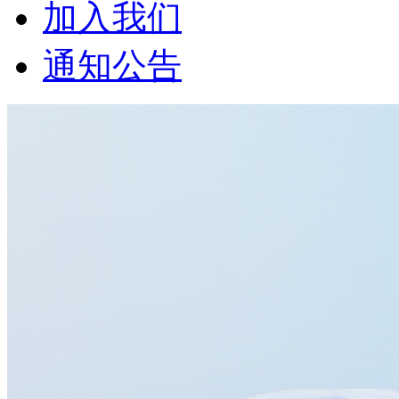
加入我们
通知公告