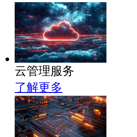
云管理服务
了解更多