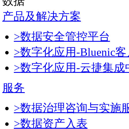
数据
产品及解决方案
>数据安全管控平台
>数字化应用-Blueni
>数字化应用-云捷集成
服务
>数据治理咨询与实施
>数据资产入表